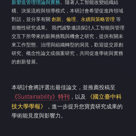
新塑造管理理論與實務
。隨著人工智能改變組織結
構、決策流程與領導模式，本研討會希望促進跨領域
對話，並分享有關
創新、倫理、永續與策略管理
等
前瞻性研究成果。
我們誠摯邀請探討人工智能與管理
交互下所帶來的新興挑戰與機會之研究，提供有關未
來工作型態、治理與組織轉型的洞見，歡迎提交原創
研究、概念性論文或個案研究，共同促進學術與實務
的創新發展。
本研討會將評選出最佳論文，並推薦投稿至
《Sustainability》特刊
《國立臺中科
，以及
技大學學報》
，進一步提升您寶貴研究成果的
學術能見度與影響力。
Next